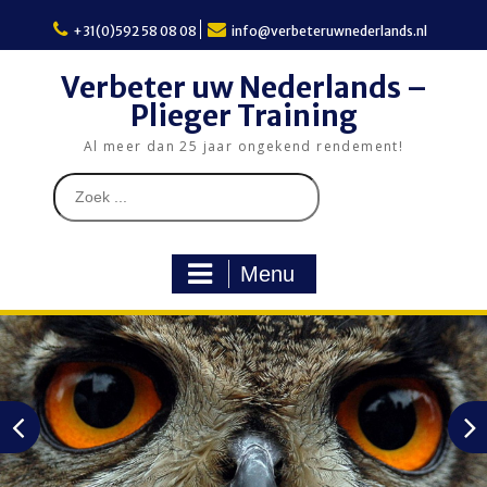
Skip
to
+31(0)592 58 08 08
info@verbeteruwnederlands.nl
content
Verbeter uw Nederlands –
Plieger Training
Al meer dan 25 jaar ongekend rendement!
Search
for:
Menu