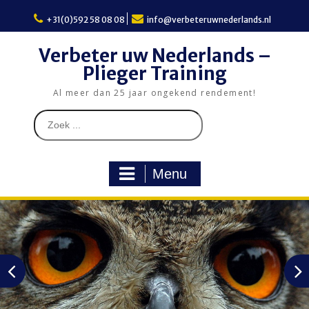
Skip
to
+31(0)592 58 08 08
info@verbeteruwnederlands.nl
content
Verbeter uw Nederlands –
Plieger Training
Al meer dan 25 jaar ongekend rendement!
Search
for:
Menu