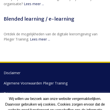
organisatie?
Lees meer ...
Blended learning / e-learning
Ontdek de mogelijkheden van de digitale leeromgeving van
Plieger Training.
Lees meer ...
Disclaimer
Algemene Voorwaarden Plieger Training
Privacyregister
Wij willen uw bezoek aan onze website vergemakkelijken.
Klachtenprocedure
Daarvoor gebruiken wij cookies. Cookies zorgen ervoor dat de
website goed functioneert en verschaffen ons de informatie